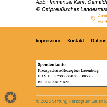
Abb.: Immanuel Kant, Gemälde
© Ostpreußisches Landesmu
Aumü
Schlagwö
von-
Impressum
Kontakt
Datens
Spendenkonto
Kreissparkasse Herzogtum Lauenburg
IBAN: DE39 2305 2750 0005 0855 00
BIC: NOLADE21RZB
© 2026
Stiftung Herzogtum Lauenb