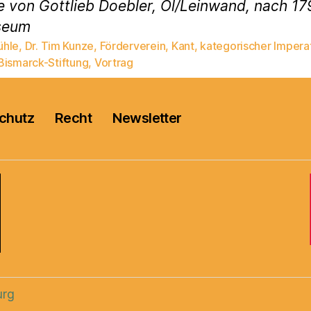
 von Gottlieb Doebler, Öl/Leinwand, nach 17
seum
hle
,
Dr. Tim Kunze
,
Förderverein
,
Kant
,
kategorischer Imperat
rter
Bismarck-Stiftung
,
Vortrag
chutz
Recht
Newsletter
urg