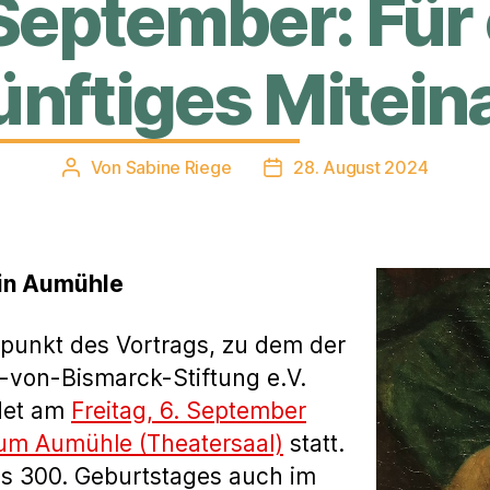
 September: Für 
ünftiges Mitein
Von
Sabine Riege
28. August 2024
Beitragsautor
Veröffentlichungsdatum
 in Aumühle
lpunkt des Vortrags, zu dem der
o-von-Bismarck-Stiftung e.V.
ndet am
Freitag, 6. September
um Aumühle (Theatersaal)
statt.
es 300. Geburtstages auch im