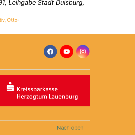
91, Leihgabe Stadt Duisburg,
iv
,
Otto-
Facebook
YouTube
Instagram
Nach oben
↑