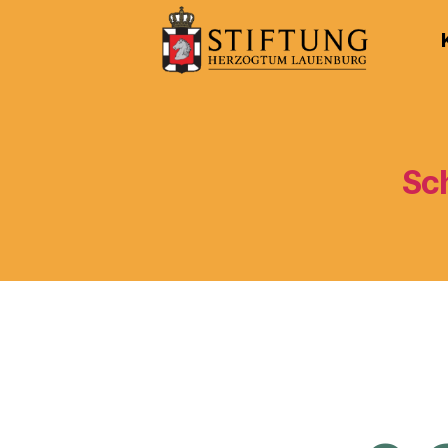
Kulturportal
der
Stiftung
Herzogtum
Lauenburg
Sc