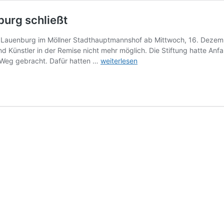
urg schließt
Lauenburg im Möllner Stadthauptmannshof ab Mittwoch, 16. Dezemb
 Künstler in der Remise nicht mehr möglich. Die Stiftung hatte An
Empfang
 Weg gebracht. Dafür hatten …
weiterlesen
der
Stiftung
Herzogtum
Lauenburg
schließt