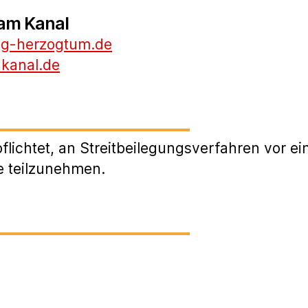
am Kanal
ng-herzogtum.de
kanal.de
pflichtet, an Streitbeilegungsverfahren vor ei
e teilzunehmen.