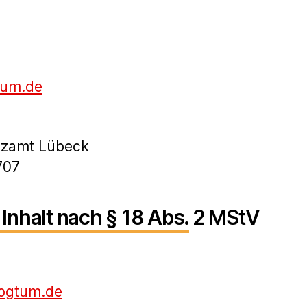
tum.de
nzamt Lübeck
707
 Inhalt nach § 18 Abs. 2 MStV
zogtum.de