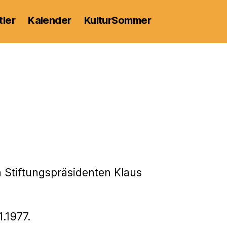
tler
Kalender
KulturSommer
n Stiftungspräsidenten Klaus
.1977.