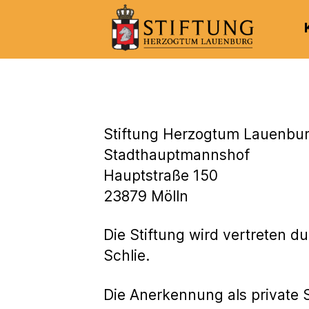
Kulturportal
der
Stiftung
Herzogtum
Lauenburg
Stiftung Herzogtum Lauenbu
Stadthauptmannshof
Hauptstraße 150
23879 Mölln
Die Stiftung wird vertreten d
Schlie.
Die Anerkennung als private S