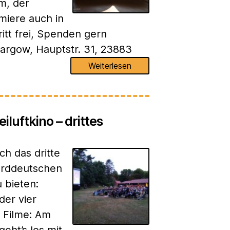
m, der
miere auch in
ritt frei, Spenden gern
argow, Hauptstr. 31, 23883
Weiterlesen
luftkino – drittes
ch das dritte
rddeutschen
u bieten:
der vier
r Filme: Am