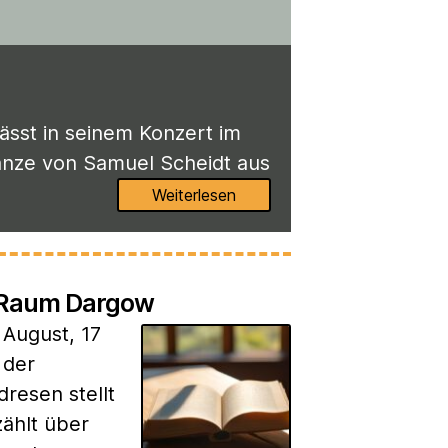
ässt in seinem Konzert im
änze von Samuel Scheidt aus
Weiterlesen
eiRaum Dargow
 August, 17
 der
dresen stellt
zählt über