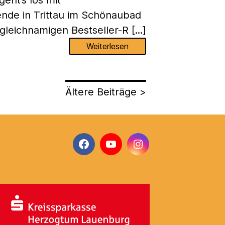
geht’s los mit
de in Trittau im Schönaubad
gleichnamigen Bestseller-R [...]
Weiterlesen
Ältere Beiträge >
Facebook
YouTube
Instagram