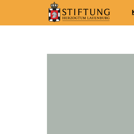
Kulturportal
der
Stiftung
Herzogtum
Lauenburg