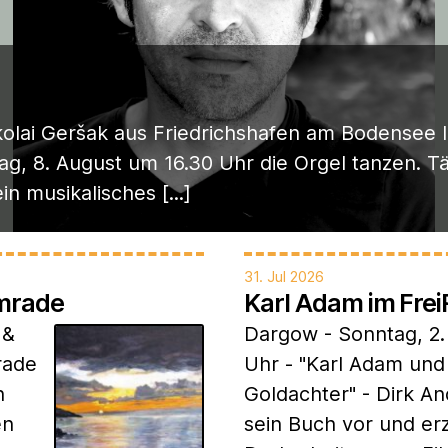
kolai Geršak aus Friedrichshafen am Bodensee l
, 8. August um 16.30 Uhr die Orgel tanzen. T
n musikalisches [...]
31. Jul 2026
hmrade
Karl Adam im Fr
 &
Dargow - Sonntag, 2.
rade
Uhr - "Karl Adam und
n
Goldachter" - Dirk An
en
sein Buch vor und er