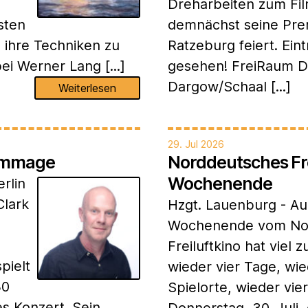
Dreharbeiten zum Fil
sten
demnächst seine Pre
 ihre Techniken zu
Ratzeburg feiert. Eint
ei Werner Lang [...]
gesehen! FreiRaum D
Dargow/Schaal [...]
Weiterlesen
29. Jul 2026
Hommage
Norddeutsches Frei
Wochenende
erlin
Clark
Hzgt. Lauenburg - Au
Wochenende vom No
Freiluftkino hat viel z
pielt
wieder vier Tage, wie
30
Spielorte, wieder vie
s Konzert. Sein