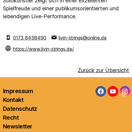
Solokünstler zeigt sich in einer exzellenten
Spielfreude und einer publikumsorientierten und
lebendigen Live-Performance.
0173 8458490
livin-strings@online.de
https://www.livin-strings.de/
Zurück zur Übersicht
Impressum
Facebook
YouTub
In
Kontakt
Datenschutz
Recht
Newsletter