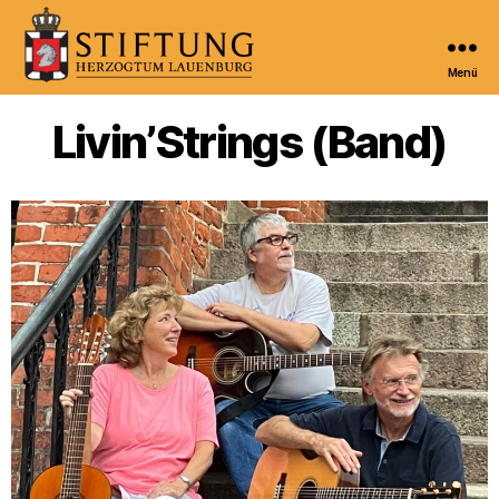
Menü
Kulturportal
der
Livin’Strings (Band)
Stiftung
Herzogtum
Lauenburg