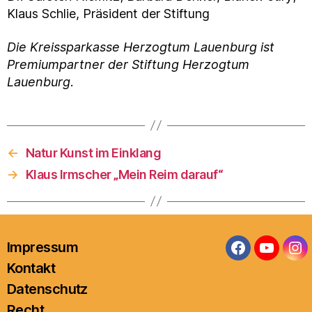
Klaus Schlie, Präsident der Stiftung
Die Kreissparkasse Herzogtum Lauenburg ist
Premiumpartner der Stiftung Herzogtum
Lauenburg
.
←
Natur Kunst im Einklang
→
Klaus Irmscher „Mein Reim darauf“
Impressum
Facebook
YouTub
In
Kontakt
Datenschutz
Recht