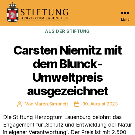
Menü
Kulturportal
Kategorien
AUS DER STIFTUNG
der
Stiftung
Herzogtum
Carsten Niemitz mit
Lauenburg
dem Blunck-
Umweltpreis
ausgezeichnet
Von
Maren.Simoneit
30. August 2023
Beitragsautor
Veröffentlichungsdatum
Die Stiftung Herzogtum Lauenburg belohnt das
Engagement für „Schutz und Entwicklung der Natur
in eigener Verantwortung“. Der Preis ist mit 2.500