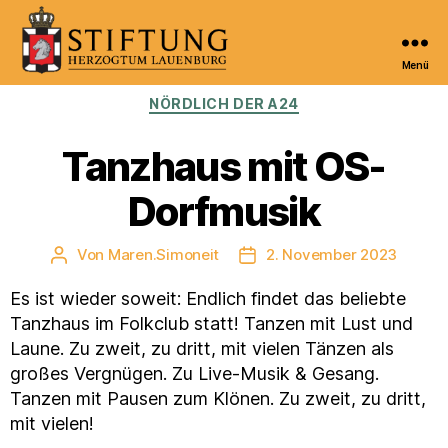
Menü
Kulturportal
Kategorien
NÖRDLICH DER A24
der
Stiftung
Herzogtum
Tanzhaus mit OS-
Lauenburg
Dorfmusik
Von
Maren.Simoneit
2. November 2023
Beitragsautor
Veröffentlichungsdatum
Es ist wieder soweit: Endlich findet das beliebte
Tanzhaus im Folkclub statt! Tanzen mit Lust und
Laune. Zu zweit, zu dritt, mit vielen Tänzen als
großes Vergnügen. Zu Live-Musik & Gesang.
Tanzen mit Pausen zum Klönen. Zu zweit, zu dritt,
mit vielen!