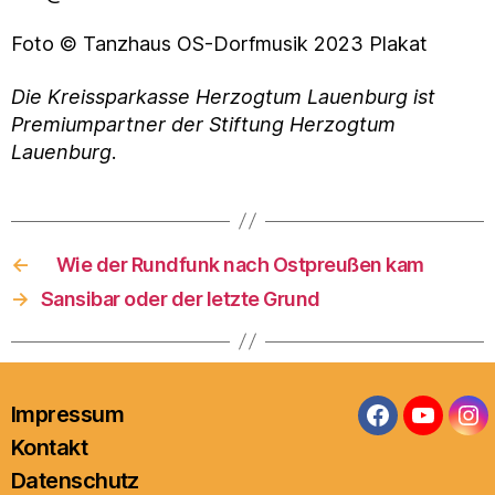
Foto © Tanzhaus OS-Dorfmusik 2023 Plakat
Die Kreissparkasse Herzogtum Lauenburg ist
Premiumpartner der Stiftung Herzogtum
Lauenburg
.
←
Wie der Rundfunk nach Ostpreußen kam
→
Sansibar oder der letzte Grund
Impressum
Facebook
YouTub
In
Kontakt
Datenschutz