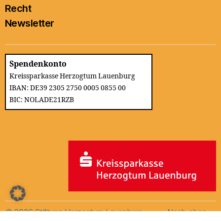
Recht
Newsletter
Spendenkonto
Kreissparkasse Herzogtum Lauenburg
IBAN: DE39 2305 2750 0005 0855 00
BIC: NOLADE21RZB
© 2026
Stiftung Herzogtum Lauenburg
Nach oben
↑