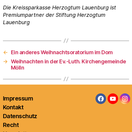
Die Kreissparkasse Herzogtum Lauenburg ist
Premiumpartner der Stiftung Herzogtum
Lauenburg
←
Ein anderes Weihnachtsoratorium im Dom
→
Weihnachten in der Ev.-Luth. Kirchengemeinde
Mölln
Impressum
Facebook
YouTub
In
Kontakt
Datenschutz
Recht