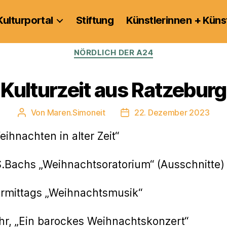
Kulturportal
Stiftung
Künstlerinnen + Küns
Kategorien
NÖRDLICH DER A24
Kulturzeit aus Ratzeburg
Von
Maren.Simoneit
22. Dezember 2023
Beitragsautor
Veröffentlichungsdatum
eihnachten in alter Zeit“
J.S.Bachs „Weihnachtsoratorium“ (Ausschnitte)
vormittags „Weihnachtsmusik“
r, „Ein barockes Weihnachtskonzert“