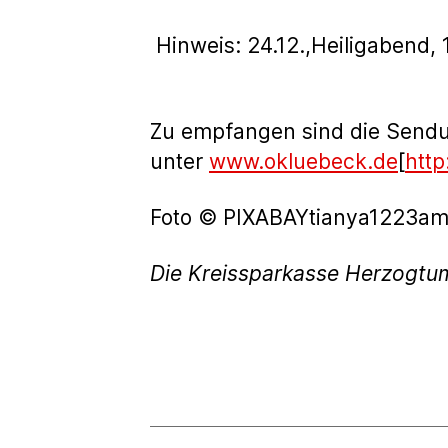
Hinweis: 24.12.,Heiligabend,
Zu empfangen sind die Send
unter
www.okluebeck.de
[
htt
Foto © PIXABAYtianya1223am
Die Kreissparkasse Herzogtu