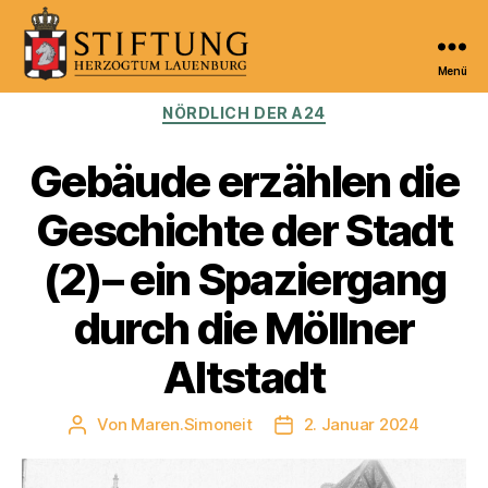
Menü
Kulturportal
Kategorien
NÖRDLICH DER A24
der
Stiftung
Herzogtum
Gebäude erzählen die
Lauenburg
Geschichte der Stadt
(2)– ein Spaziergang
durch die Möllner
Altstadt
Von
Maren.Simoneit
2. Januar 2024
Beitragsautor
Veröffentlichungsdatum