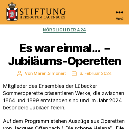
Menü
Kulturportal
Kategorien
NÖRDLICH DER A24
der
Stiftung
Herzogtum
Es war einmal… –
Lauenburg
Jubiläums-Operetten
Von
Maren.Simoneit
6. Februar 2024
Beitragsautor
Veröffentlichungsdatum
Mitglieder des Ensembles der Lübecker
Sommeroperette präsentieren Werke, die zwischen
1864 und 1899 entstanden sind und im Jahr 2024
besondere Jubiläen feiern.
Auf dem Programm stehen Auszüge aus Operetten
von Jacques Offenbach („Die schöne Helena“, „Die