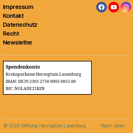
Impressum
Facebook
YouTub
In
Kontakt
Datenschutz
Recht
Newsletter
Spendenkonto
Kreissparkasse Herzogtum Lauenburg
IBAN: DE39 2305 2750 0005 0855 00
BIC: NOLADE21RZB
© 2026
Stiftung Herzogtum Lauenburg
Nach oben
↑