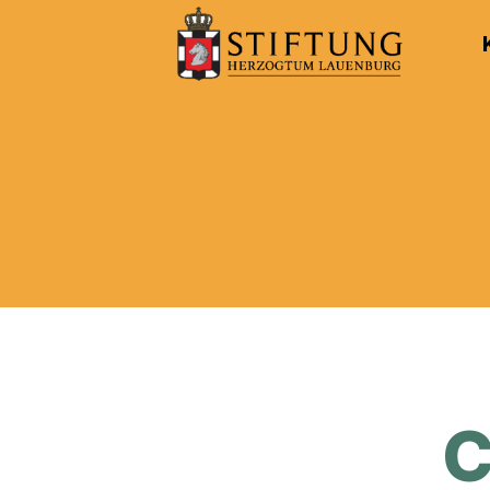
Kulturportal
der
Stiftung
Herzogtum
Lauenburg
C