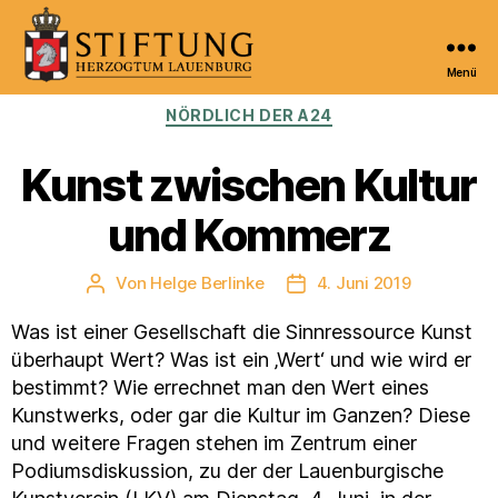
Menü
Kulturportal
Kategorien
NÖRDLICH DER A24
der
Stiftung
Herzogtum
Kunst zwischen Kultur
Lauenburg
und Kommerz
Von
Helge Berlinke
4. Juni 2019
Beitragsautor
Veröffentlichungsdatum
Was ist einer Gesellschaft die Sinnressource Kunst
überhaupt Wert? Was ist ein ‚Wert‘ und wie wird er
bestimmt? Wie errechnet man den Wert eines
Kunstwerks, oder gar die Kultur im Ganzen? Diese
und weitere Fragen stehen im Zentrum einer
Podiumsdiskussion, zu der der Lauenburgische