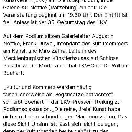
Kunstverein (LKV) am Dienstag, 4. Juni, in der
Galerie AC Noffke (Ratzeburg) einlädt. Die
Veranstaltung beginnt um 19.30 Uhr. Der Eintritt ist
frei. Anlass ist der 35. Geburtstag des LKV.
Auf dem Podium sitzen Galerieleiter Augustin
Noffke, Frank Düwel, Intendant des Kultursommers
am Kanal, und Miro Zahra, Leiterin des
Mecklenburgischen Künstlerhauses auf Schloss
Plüschow. Die Moderation hat LKV-Chef Dr. William
Boehart.
„Kultur und Kommerz werden häufig
fälschlicherweise als Gegensätze betrachtet“,
schreibt Boehart in der LKV-Pressemitteilung zur
Podiumsdiskussion. „Die reine, ‚freie‘ Kunst habe
nichts mit dem schnoddrigen Mammon zu tun. Das
diese Sicht Unsinn ist, lässt sich leicht belegen,
denn der Kulturbetrieb heute gehört zu den