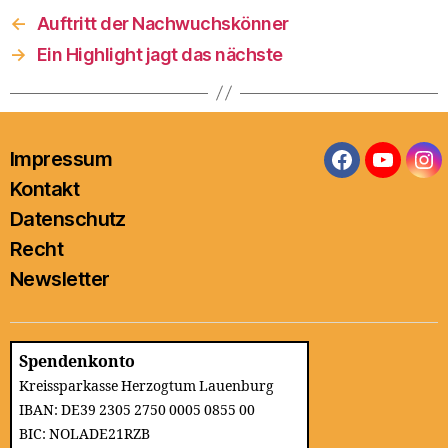
←
Auftritt der Nachwuchskönner
→
Ein Highlight jagt das nächste
Impressum
Facebook
YouTub
In
Kontakt
Datenschutz
Recht
Newsletter
Spendenkonto
Kreissparkasse Herzogtum Lauenburg
IBAN: DE39 2305 2750 0005 0855 00
BIC: NOLADE21RZB