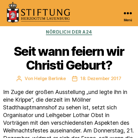
Menü
Kulturportal
Kategorien
NÖRDLICH DER A24
der
Stiftung
Herzogtum
Seit wann feiern wir
Lauenburg
Christi Geburt?
Von
Helge Berlinke
18. Dezember 2017
Beitragsautor
Veröffentlichungsdatum
Im Zuge der großen Ausstellung „und legte ihn in
eine Krippe“, die derzeit im Möllner
Stadthauptmannshof zu sehen ist, setzt sich
Organisator und Leihgeber Lothar Obst in
Vorträgen mit den verschiedensten Aspekten des
Weihnachtsfestes auseinander. Am Donnerstag, 21.