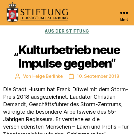
Menü
Kulturportal
Kategorien
AUS DER STIFTUNG
der
Stiftung
Herzogtum
„Kulturbetrieb neue
Lauenburg
Impulse gegeben“
Von
Helge Berlinke
10. September 2018
Beitragsautor
Veröffentlichungsdatum
Die Stadt Husum hat Frank Düwel mit dem Storm-
Preis 2018 ausgezeichnet. Laudator Christian
Demandt, Geschäftsführer des Storm-Zentrums,
würdigte die besondere Arbeitsweise des 55-
Jährigen Regisseurs. Er verstehe es die
verschiedensten Menschen – Laien und Profis – für