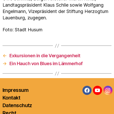
Landtagspräsident Klaus Schlie sowie Wolfgang
Engelmann, Vizepräsident der Stiftung Herzogtum
Lauenburg, zugegen.
Foto: Stadt Husum
←
Exkursionen in die Vergangenheit
→
Ein Hauch von Blues im Lämmerhof
Impressum
Facebook
YouTub
In
Kontakt
Datenschutz
Recht