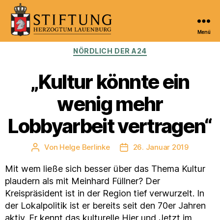
Menü
Kulturportal
Kategorien
NÖRDLICH DER A24
der
Stiftung
Herzogtum
„Kultur könnte ein
Lauenburg
wenig mehr
Lobbyarbeit vertragen“
Von
Helge Berlinke
26. Januar 2019
Beitragsautor
Veröffentlichungsdatum
Mit wem ließe sich besser über das Thema Kultur
plaudern als mit Meinhard Füllner? Der
Kreispräsident ist in der Region tief verwurzelt. In
der Lokalpolitik ist er bereits seit den 70er Jahren
aktiv. Er kennt das kulturelle Hier und Jetzt im