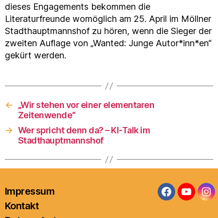
dieses Engagements bekommen die
Literaturfreunde womöglich am 25. April im Möllner
Stadthauptmannshof zu hören, wenn die Sieger der
zweiten Auflage von „Wanted: Junge Autor*inn*en“
gekürt werden.
←
„Wir stehen vor einer elementaren
Zeitenwende“
→
Wer spricht denn da? – KI-Talk im
Stadthauptmannshof
Impressum
Facebook
YouTub
In
Kontakt