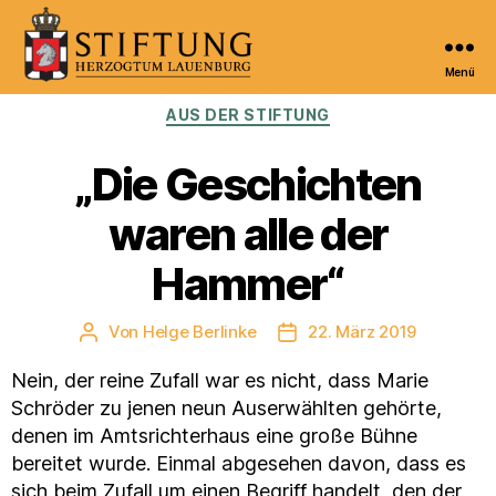
Menü
Kulturportal
Kategorien
AUS DER STIFTUNG
der
Stiftung
Herzogtum
„Die Geschichten
Lauenburg
waren alle der
Hammer“
Von
Helge Berlinke
22. März 2019
Beitragsautor
Veröffentlichungsdatum
Nein, der reine Zufall war es nicht, dass Marie
Schröder zu jenen neun Auserwählten gehörte,
denen im Amtsrichterhaus eine große Bühne
bereitet wurde. Einmal abgesehen davon, dass es
sich beim Zufall um einen Begriff handelt, den der