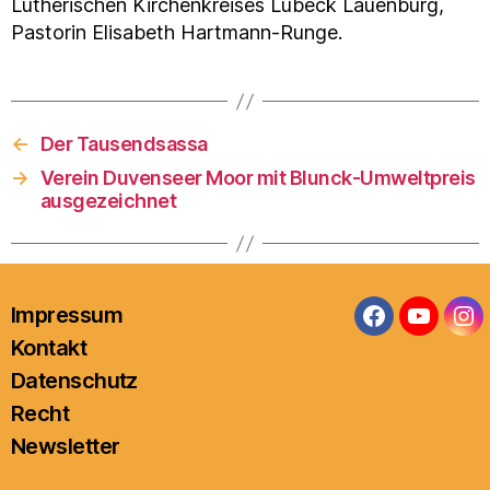
Lutherischen Kirchenkreises Lübeck Lauenburg,
Pastorin Elisabeth Hartmann-Runge.
←
Der Tausendsassa
→
Verein Duvenseer Moor mit Blunck-Umweltpreis
ausgezeichnet
Impressum
Facebook
YouTub
In
Kontakt
Datenschutz
Recht
Newsletter