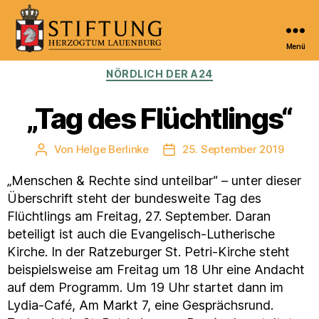
Menü
Kulturportal
Kategorien
NÖRDLICH DER A24
der
Stiftung
Herzogtum
„Tag des Flüchtlings“
Lauenburg
Von
Helge Berlinke
25. September 2019
Beitragsautor
Veröffentlichungsdatum
„Menschen & Rechte sind unteilbar“ – unter dieser
Überschrift steht der bundesweite Tag des
Flüchtlings am Freitag, 27. September. Daran
beteiligt ist auch die Evangelisch-Lutherische
Kirche. In der Ratzeburger St. Petri-Kirche steht
beispielsweise am Freitag um 18 Uhr eine Andacht
auf dem Programm. Um 19 Uhr startet dann im
Lydia-Café, Am Markt 7, eine Gesprächsrund.