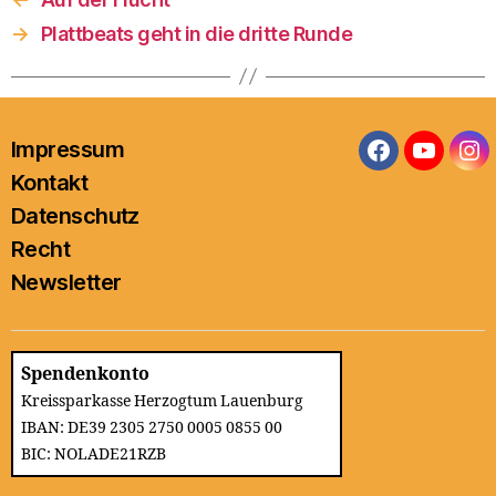
→
Plattbeats geht in die dritte Runde
Impressum
Facebook
YouTub
In
Kontakt
Datenschutz
Recht
Newsletter
Spendenkonto
Kreissparkasse Herzogtum Lauenburg
IBAN: DE39 2305 2750 0005 0855 00
BIC: NOLADE21RZB