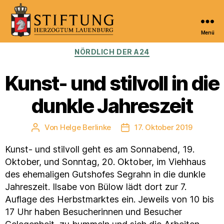
Menü
Kulturportal
Kategorien
NÖRDLICH DER A24
der
Stiftung
Herzogtum
Kunst- und stilvoll in die
Lauenburg
dunkle Jahreszeit
Von
Helge Berlinke
17. Oktober 2019
Beitragsautor
Veröffentlichungsdatum
Kunst- und stilvoll geht es am Sonnabend, 19.
Oktober, und Sonntag, 20. Oktober, im Viehhaus
des ehemaligen Gutshofes Segrahn in die dunkle
Jahreszeit. Ilsabe von Bülow lädt dort zur 7.
Auflage des Herbstmarktes ein. Jeweils von 10 bis
17 Uhr haben Besucherinnen und Besucher