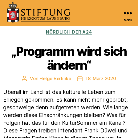
Menü
Kulturportal
Kategorien
NÖRDLICH DER A24
der
Stiftung
Herzogtum
„Programm wird sich
Lauenburg
ändern“
Von
Helge Berlinke
18. März 2020
Beitragsautor
Veröffentlichungsdatum
Überall im Land ist das kulturelle Leben zum
Erliegen gekommen. Es kann nicht mehr geprobt,
geschweige denn aufgetreten werden. Wie lange
werden diese Einschränkungen bleiben? Was für
Folgen hat das für den KulturSommer am Kanal?
Diese Fragen treiben Intendant Frank Düwel und