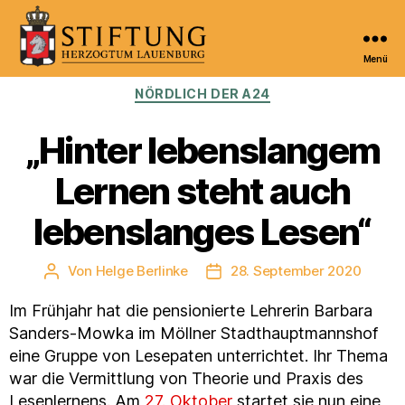
Menü
Kulturportal
Kategorien
NÖRDLICH DER A24
der
Stiftung
Herzogtum
„Hinter lebenslangem
Lauenburg
Lernen steht auch
lebenslanges Lesen“
Von
Helge Berlinke
28. September 2020
Beitragsautor
Veröffentlichungsdatum
Im Frühjahr hat die pensionierte Lehrerin Barbara
Sanders-Mowka im Möllner Stadthauptmannshof
eine Gruppe von Lesepaten unterrichtet. Ihr Thema
war die Vermittlung von Theorie und Praxis des
Lesenlernens. Am
27. Oktober
startet sie nun eine