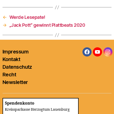
←
Werde Lesepate!
→
„Jack Pott“ gewinnt Plattbeats 2020
Impressum
Facebook
YouTub
In
Kontakt
Datenschutz
Recht
Newsletter
Spendenkonto
Kreissparkasse Herzogtum Lauenburg