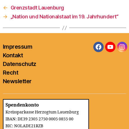
←
Grenzstadt Lauenburg
→
„Nation und Nationalstaat im 19. Jahrhundert“
Impressum
Facebook
YouTub
In
Kontakt
Datenschutz
Recht
Newsletter
Spendenkonto
Kreissparkasse Herzogtum Lauenburg
IBAN: DE39 2305 2750 0005 0855 00
BIC: NOLADE21RZB