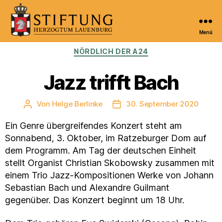
Menü
Kulturportal
Kategorien
NÖRDLICH DER A24
der
Stiftung
Herzogtum
Jazz trifft Bach
Lauenburg
Von
Helge Berlinke
30. September 2020
Beitragsautor
Veröffentlichungsdatum
Ein Genre übergreifendes Konzert steht am
Sonnabend, 3. Oktober, im Ratzeburger Dom auf
dem Programm. Am Tag der deutschen Einheit
stellt Organist Christian Skobowsky zusammen mit
einem Trio Jazz-Kompositionen Werke von Johann
Sebastian Bach und Alexandre Guilmant
gegenüber. Das Konzert beginnt um 18 Uhr.