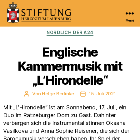
Menü
Kulturportal
Kategorien
NÖRDLICH DER A24
der
Stiftung
Herzogtum
Englische
Lauenburg
Kammermusik mit
„L’Hirondelle“
Von
Helge Berlinke
15. Juli 2021
Beitragsautor
Veröffentlichungsdatum
Mit „L’Hirondelle“ ist am Sonnabend, 17. Juli, ein
Duo im Ratzeburger Dom zu Gast. Dahinter
verbergen sich die Instrumentalistinnen Oksana
Vasilkova und Anna Sophie Reisener, die sich der
Barockmusik verschieben haben. Ihr Spiel der