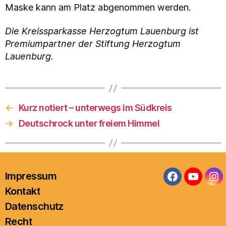
Maske kann am Platz abgenommen werden.
Die Kreissparkasse Herzogtum Lauenburg ist
Premiumpartner der Stiftung Herzogtum
Lauenburg.
←
Kurz notiert – unterwegs im Südkreis
→
Deutschrock unter freiem Himmel
Impressum
Facebook
YouTub
In
Kontakt
Datenschutz
Recht