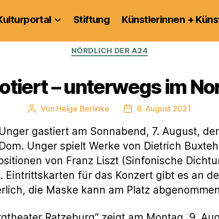
Kulturportal
Stiftung
Künstlerinnen + Küns
Kategorien
NÖRDLICH DER A24
otiert – unterwegs im No
Von
Helge Berlinke
6. August 2021
Beitragsautor
Veröffentlichungsdatum
nger gastiert am Sonnabend, 7. August, der
 Dom. Unger spielt Werke von Dietrich Buxt
itionen von Franz Liszt (Sinfonische Dichtu
 Eintrittskarten für das Konzert gibt es an 
derlich, die Maske kann am Platz abgenomme
rgtheater Ratzeburg“ zeigt am Montag, 9. Au