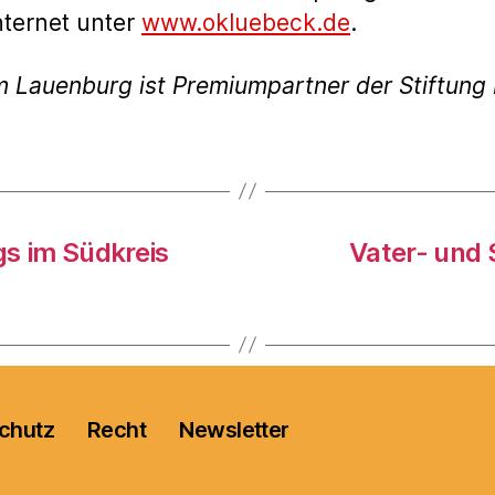
nternet unter
www.okluebeck.de
.
m Lauenburg ist Premiumpartner der Stiftun
gs im Südkreis
Vater- und 
chutz
Recht
Newsletter