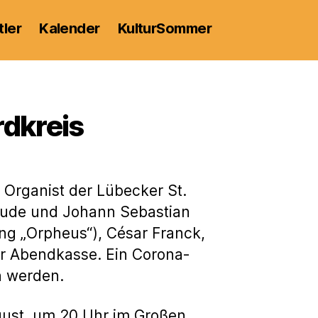
tler
Kalender
KulturSommer
rdkreis
 Organist der Lübecker St.
ehude und Johann Sebastian
ng „Orpheus“), César Franck,
der Abendkasse. Ein Corona-
n werden.
gust, um 20 Uhr im Großen