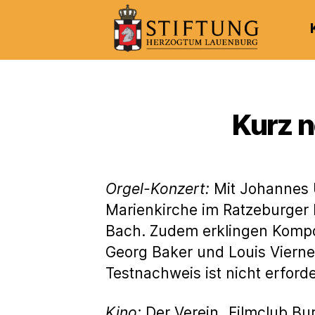
Kulturportal
der
Stiftung
Herzogtum
Kurz n
Lauenburg
Orgel-Konzert:
Mit Johannes U
Marienkirche im Ratzeburger
Bach. Zudem erklingen Kompos
Georg Baker und Louis Vierne.
Testnachweis ist nicht erfor
Kino:
Der Verein „Filmclub Bu