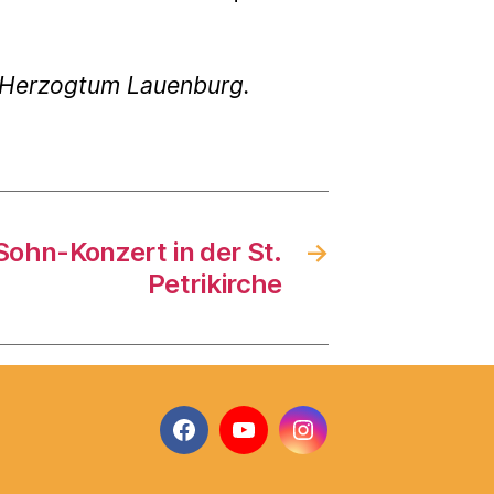
g Herzogtum Lauenburg.
Sohn-Konzert in der St.
→
Petrikirche
Facebook
YouTube
Instagram