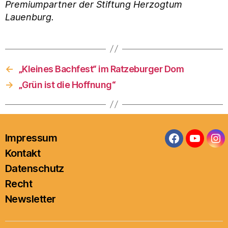
Premiumpartner der Stiftung Herzogtum
Lauenburg.
←
„Kleines Bachfest“ im Ratzeburger Dom
→
„Grün ist die Hoffnung“
Impressum
Facebook
YouTub
In
Kontakt
Datenschutz
Recht
Newsletter