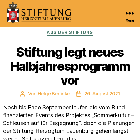
Menü
Kulturportal
Kategorien
AUS DER STIFTUNG
der
Stiftung
Herzogtum
Stiftung legt neues
Lauenburg
Halbjahresprogramm
vor
Von
Helge Berlinke
26. August 2021
Beitragsautor
Veröffentlichungsdatum
Noch bis Ende September laufen die vom Bund
finanzierten Events des Projektes „Sommerkultur –
Schleusen auf für Begegnung“, doch die Planungen
der Stiftung Herzogtum Lauenburg gehen längst
weiter. Seit kurzem liegt das