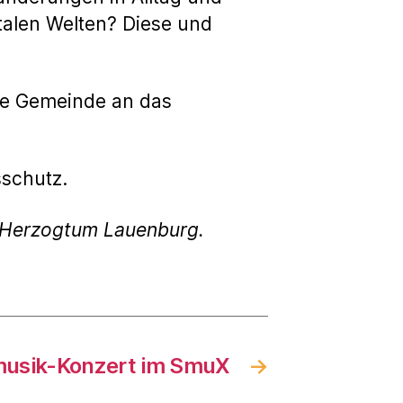
italen Welten? Diese und
die Gemeinde an das
sschutz.
g Herzogtum Lauenburg.
musik-Konzert im SmuX
→