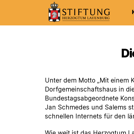
Kulturportal
der
Stiftung
Herzogtum
Di
Lauenburg
Unter dem Motto „Mit einem K
Dorfgemeinschaftshaus in die
Bundestagsabgeordnete Konsta
Jan Schmedes und Salems ste
schnellen Internets für den l
Wie weit ist das Herzogtum L