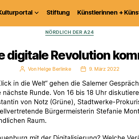
Kulturportal
Stiftung
Künstlerinnen + Küns
Kategorien
NÖRDLICH DER A24
e digitale Revolution ko
Von
Helge Berlinke
9. März 2022
Beitragsautor
Veröffentlichungsdatum
lick in die Welt“ gehen die Salemer Gespräc
 nächste Runde. Von 16 bis 18 Uhr diskutier
ntin von Notz (Grüne), Stadtwerke-Prokuris
llvertretende Bürgermeisterin Stefanie Mon
ändlichen Raum.
auenburg mit der Digitalisierung? Welche Ver