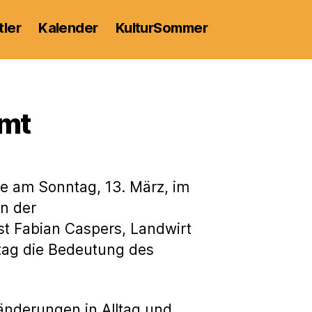
tler
Kalender
KulturSommer
mmt
he am Sonntag, 13. März, im
en der
t Fabian Caspers, Landwirt
tag die Bedeutung des
änderungen in Alltag und