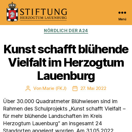
Menü
Kulturportal
Kategorien
NÖRDLICH DER A24
der
Stiftung
Herzogtum
Kunst schafft blühende
Lauenburg
Vielfalt im Herzogtum
Lauenburg
Von
Marie (FKJ)
27. Mai 2022
Beitragsautor
Veröffentlichungsdatum
Über 30.000 Quadratmeter Blühwiesen sind im
Rahmen des Schulprojekts „Kunst schafft Vielfalt –
für mehr blühende Landschaften im Kreis
Herzogtum Lauenburg“ an insgesamt 24
Standorten angelegt worden. Am 31.05.2022