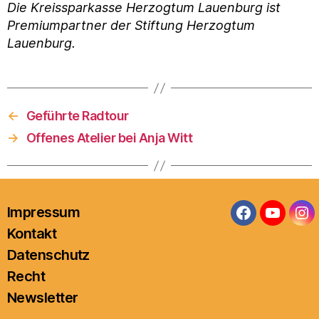
Die Kreissparkasse Herzogtum Lauenburg ist
Premiumpartner der Stiftung Herzogtum
Lauenburg.
←
Geführte Radtour
→
Offenes Atelier bei Anja Witt
Impressum
Facebook
YouTub
In
Kontakt
Datenschutz
Recht
Newsletter