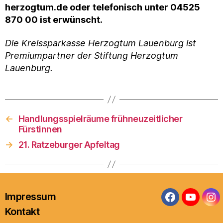
herzogtum.de oder telefonisch unter 04525
870 00 ist erwünscht.
Die Kreissparkasse Herzogtum Lauenburg ist
Premiumpartner der Stiftung Herzogtum
Lauenburg.
←
Handlungsspielräume frühneuzeitlicher
Fürstinnen
→
21. Ratzeburger Apfeltag
Impressum
Facebook
YouTub
In
Kontakt