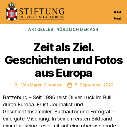
Menü
Kulturportal
Kategorien
AKTUELLES
NÖRDLICH DER A24
der
Stiftung
Herzogtum
Zeit als Ziel.
Lauenburg
Geschichten und Fotos
aus Europa
Von
Maren.Simoneit
5. September 2022
Beitragsautor
Veröffentlichungsdatum
Ratzeburg – Seit 1996 reist Oliver Lück im Bulli
durch Europa. Er ist Journalist und
Geschichtensammler, Buchautor und Fotograf –
eine gute Mischung: In seinem ersten Bildband
nimmt er seine Leser mit auf eine überraschende,