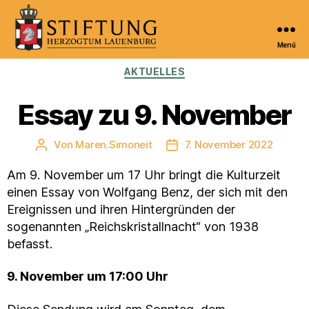
Menü
Kulturportal
Kategorien
AKTUELLES
der
Stiftung
Herzogtum
Essay zu 9. November
Lauenburg
Von
Maren.Simoneit
7. November 2022
Beitragsautor
Veröffentlichungsdatum
Am 9. November um 17 Uhr bringt die Kulturzeit
einen Essay von Wolfgang Benz, der sich mit den
Ereignissen und ihren Hintergründen der
sogenannten „Reichskristallnacht“ von 1938
befasst.
9. November um 17:00 Uhr