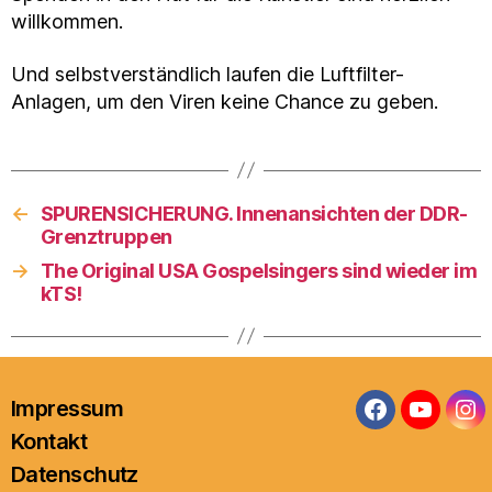
willkommen.
Und selbstverständlich laufen die Luftfilter-
Anlagen, um den Viren keine Chance zu geben.
←
SPURENSICHERUNG. Innenansichten der DDR-
Grenztruppen
→
The Original USA Gospelsingers sind wieder im
kTS!
Impressum
Facebook
YouTub
In
Kontakt
Datenschutz