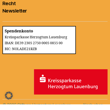
Recht
Newsletter
Spendenkonto
Kreissparkasse Herzogtum Lauenburg
IBAN: DE39 2305 2750 0005 0855 00
BIC: NOLADE21RZB
© 2026
Stiftung Herzogtum Lauenburg
Nach oben
↑