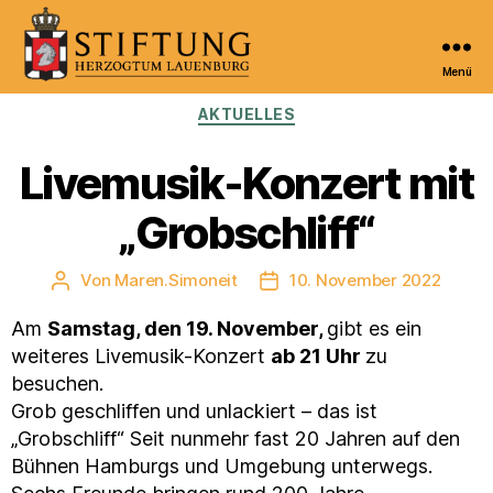
Menü
Kulturportal
Kategorien
AKTUELLES
der
Stiftung
Herzogtum
Livemusik-Konzert mit
Lauenburg
„Grobschliff“
Von
Maren.Simoneit
10. November 2022
Beitragsautor
Veröffentlichungsdatum
Am
Samstag, den 19. November,
gibt es ein
weiteres Livemusik-Konzert
ab 21 Uhr
zu
besuchen.
Grob geschliffen und unlackiert – das ist
„Grobschliff“ Seit nunmehr fast 20 Jahren auf den
Bühnen Hamburgs und Umgebung unterwegs.