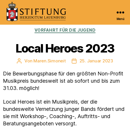
Menü
Kulturportal
Kategorien
VORFAHRT FÜR DIE JUGEND
der
Stiftung
Herzogtum
Local Heroes 2023
Lauenburg
Von
Maren.Simoneit
25. Januar 2023
Beitragsautor
Veröffentlichungsdatum
Die Bewerbungsphase für den größten Non-Profit
Musikpreis bundesweit ist ab sofort und bis zum
31.03. möglich!
Local Heroes ist ein Musikpreis, der die
bundesweite Vernetzung junger Bands fördert und
sie mit Workshop-, Coaching-, Auftritts- und
Beratungsangeboten versorgt.