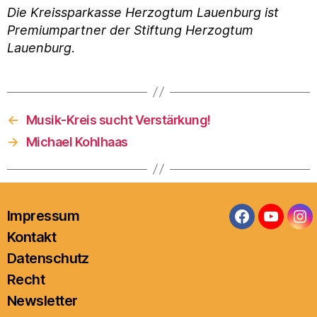
Die Kreissparkasse Herzogtum Lauenburg ist
Premiumpartner der Stiftung Herzogtum
Lauenburg
.
←
Musik-Kreis sucht Verstärkung!
→
Michael Kohlhaas
Impressum
Facebook
YouTub
In
Kontakt
Datenschutz
Recht
Newsletter