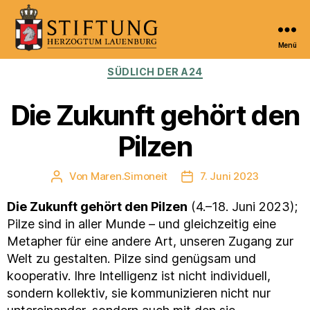
Menü
Kulturportal
Kategorien
SÜDLICH DER A24
der
Stiftung
Herzogtum
Die Zukunft gehört den
Lauenburg
Pilzen
Von
Maren.Simoneit
7. Juni 2023
Beitragsautor
Veröffentlichungsdatum
Die Zukunft gehört den Pilzen
(4.–18. Juni 2023);
Pilze sind in aller Munde – und gleichzeitig eine
Metapher für eine andere Art, unseren Zugang zur
Welt zu gestalten. Pilze sind genügsam und
kooperativ. Ihre Intelligenz ist nicht individuell,
sondern kollektiv, sie kommunizieren nicht nur