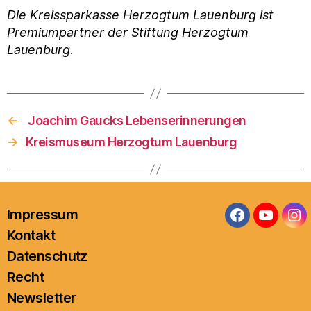
Die Kreissparkasse Herzogtum Lauenburg ist
Premiumpartner der Stiftung Herzogtum
Lauenburg
.
←
Joachim Gaucks Lebenserinnerungen
→
Kreismuseum Herzogtum Lauenburg
Impressum
Facebook
YouTub
In
Kontakt
Datenschutz
Recht
Newsletter