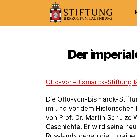
Kulturportal
der
Stiftung
Herzogtum
Der imperial
Lauenburg
Otto-von-Bismarck-Stiftung 
Die Otto-von-Bismarck-Stiftu
im und vor dem Historischen 
von Prof. Dr. Martin Schulze
Geschichte. Er wird seine neu
Russlands gegen die Ukraine v