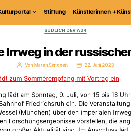
Kulturportal
Stiftung
Künstlerinnen + Küns
Kategorien
SÜDLICH DER A24
e Irrweg in der russisch
Von
Maren.Simoneit
22. Juni 2023
Beitragsautor
Veröffentlichungsdatum
lädt zum Sommerempfang mit Vortrag ein
ng lädt am Sonntag, 9. Juli, von 15 bis 18
Bahnhof Friedrichsruh ein. Die Veranstaltung
 Wessel (München) über den imperialen Irrweg
en Forschungsergebnisse vorstellen, die ang
on großer Aktualität sind. Im Anschluss lädt