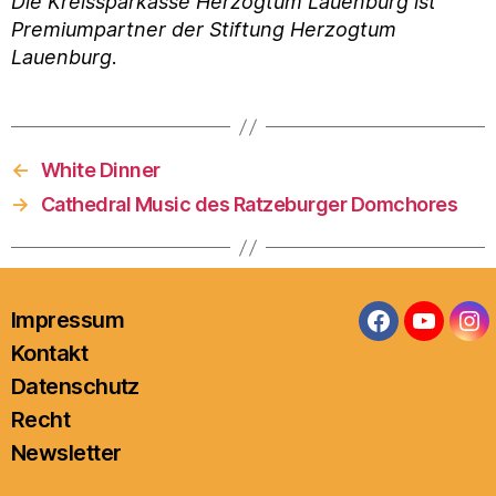
Die Kreissparkasse Herzogtum Lauenburg ist
Premiumpartner der Stiftung Herzogtum
Lauenburg
.
←
White Dinner
→
Cathedral Music des Ratzeburger Domchores
Impressum
Facebook
YouTub
In
Kontakt
Datenschutz
Recht
Newsletter