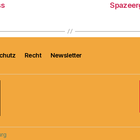
ss
Spazeerg
chutz
Recht
Newsletter
urg