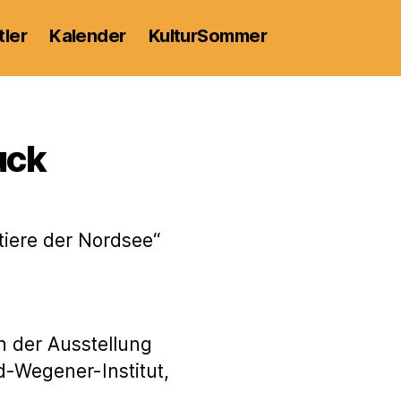
tler
Kalender
KulturSommer
uck
tiere der Nordsee“
in der Ausstellung
d-Wegener-Institut,