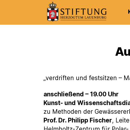
Kulturportal
der
Stiftung
Herzogtum
Au
Lauenburg
„verdriften und festsitzen –
anschließend – 19.00 Uhr
Kunst- und Wissenschaftsdi
zu Methoden der Gewässere
Prof. Dr. Philipp Fischer
, Leit
Helmholtz-Zentrum für Pola