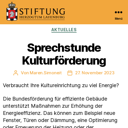
Menü
Kulturportal
Kategorien
AKTUELLES
der
Stiftung
Herzogtum
Sprechstunde
Lauenburg
Kulturförderung
Von
Maren.Simoneit
27. November 2023
Beitragsautor
Veröffentlichungsdatum
Verbraucht Ihre Kultureinrichtung zu viel Energie?
Die Bundesförderung für effiziente Gebäude
unterstützt Maßnahmen zur Erhöhung der
Energieeffizienz. Das können zum Beispiel neue
Fenster, Türen oder Dämmung, eine Optimierung
oder Erneuerung der Heizung oder der