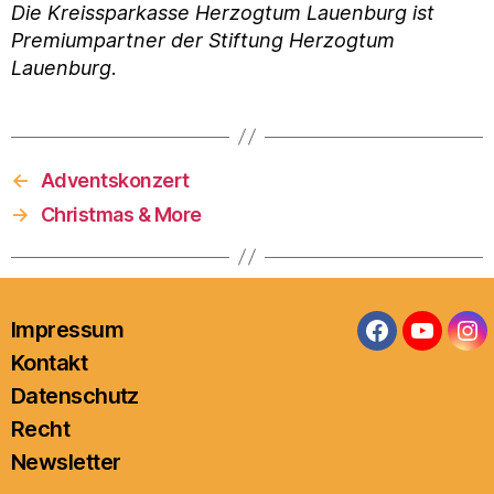
Die Kreissparkasse Herzogtum Lauenburg ist
Premiumpartner der Stiftung Herzogtum
Lauenburg
.
←
Adventskonzert
→
Christmas & More
Impressum
Facebook
YouTub
In
Kontakt
Datenschutz
Recht
Newsletter