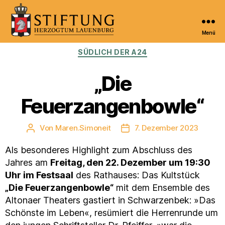
Menü
Kulturportal
Kategorien
SÜDLICH DER A24
der
Stiftung
Herzogtum
„Die
Lauenburg
Feuerzangenbowle“
Von
Maren.Simoneit
7. Dezember 2023
Beitragsautor
Veröffentlichungsdatum
Als besonderes Highlight zum Abschluss des
Jahres am
Freitag, den 22. Dezember um 19:30
Uhr im Festsaal
des Rathauses: Das Kultstück
„Die Feuerzangenbowle“
mit dem Ensemble des
Altonaer Theaters gastiert in Schwarzenbek: »Das
Schönste im Leben«, resümiert die Herrenrunde um