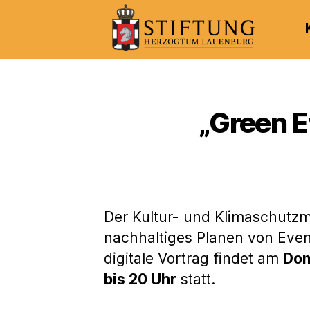
Kulturportal
der
Stiftung
Herzogtum
„Green E
Lauenburg
Der Kultur- und Klimaschutzm
nachhaltiges Planen von Even
digitale Vortrag findet am
Don
bis 20 Uhr
statt.