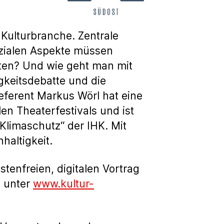
Kulturbranche. Zentrale
ozialen Aspekte müssen
nten? Und wie geht man mit
keitsdebatte und die
eferent Markus Wörl hat eine
en Theaterfestivals und ist
limaschutz“ der IHK. Mit
altigkeit.
tenfreien, digitalen Vortrag
h unter
www.kultur-