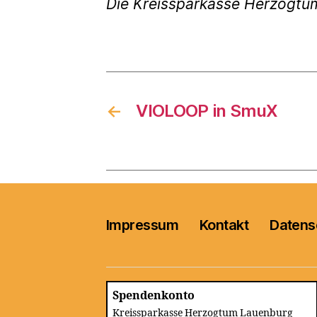
Die Kreissparkasse Herzogtu
←
VIOLOOP in SmuX
Impressum
Kontakt
Datens
Spendenkonto
Kreissparkasse Herzogtum Lauenburg