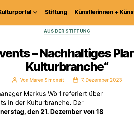
Kulturportal
Stiftung
Künstlerinnen + Küns
Kategorien
AUS DER STIFTUNG
vents – Nachhaltiges Plan
Kulturbranche“
Von
Maren.Simoneit
7. Dezember 2023
Beitragsautor
Veröffentlichungsdatum
anager Markus Wörl referiert über
ts in der Kulturbranche. Der
nerstag, den 21. Dezember von 18