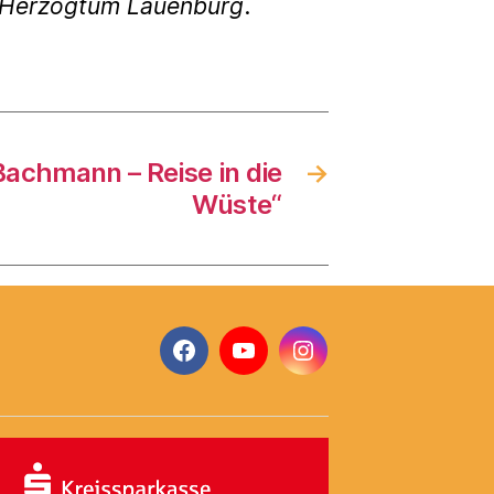
g Herzogtum Lauenburg
.
Bachmann – Reise in die
→
Wüste“
Facebook
YouTube
Instagram