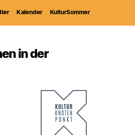
tler
Kalender
KulturSommer
en in der