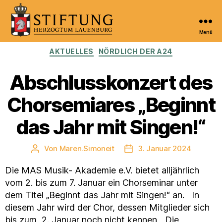
Menü
Kulturportal
Kategorien
AKTUELLES
NÖRDLICH DER A24
der
Stiftung
Herzogtum
Abschlusskonzert des
Lauenburg
Chorsemiares „Beginnt
das Jahr mit Singen!“
Von
Maren.Simoneit
3. Januar 2024
Beitragsautor
Veröffentlichungsdatum
Die MAS Musik- Akademie e.V. bietet alljährlich
vom 2. bis zum 7. Januar ein Chorseminar unter
dem Titel „Beginnt das Jahr mit Singen!“ an. In
diesem Jahr wird der Chor, dessen Mitglieder sich
bis zum, 2. Januar noch nicht kennen, „Die