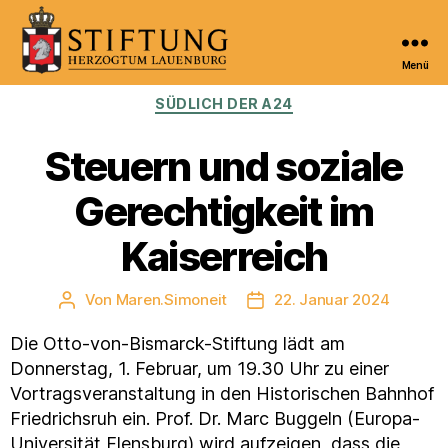
Menü
Kulturportal
Kategorien
SÜDLICH DER A24
der
Stiftung
Herzogtum
Steuern und soziale
Lauenburg
Gerechtigkeit im
Kaiserreich
Von
Maren.Simoneit
22. Januar 2024
Beitragsautor
Veröffentlichungsdatum
Die Otto-von-Bismarck-Stiftung lädt am
Donnerstag, 1. Februar, um 19.30 Uhr zu einer
Vortragsveranstaltung in den Historischen Bahnhof
Friedrichsruh ein. Prof. Dr. Marc Buggeln (Europa-
Universität Flensburg) wird aufzeigen, dass die