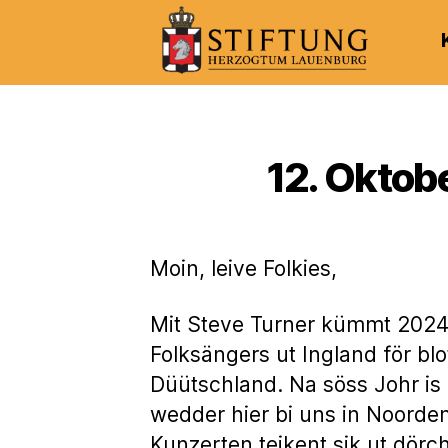
Kulturportal
der
Stiftung
Herzogtum
12. Oktob
Lauenburg
Moin, leive Folkies,
Mit Steve Turner kümmt 2024
Folksängers ut Ingland för bl
Düütschland. Na söss Johr is
wedder hier bi uns in Noorden
Kunzerten teikent sik ut dörc