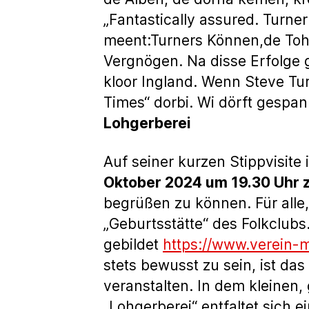
„Fantastically assured. Turner`s
meent:Turners Können,de Tohö
Vergnögen. Na disse Erfolge 
kloor Ingland. Wenn Steve Tur
Times“ dorbi. Wi dörft gespan
Lohgerberei
Auf seiner kurzen Stippvisite
Oktober 2024 um 19.30 Uhr z
begrüßen zu können. Für alle,
„Geburtsstätte“ des Folkclub
gebildet
https://www.verein-m
stets bewusst zu sein, ist da
veranstalten. In dem kleine
„Lohgerberei“ entfaltet sich 