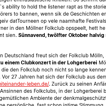
 ability to hold the listener rapt as the storie
rers to bannen, wenn sik de Geschichten entf
geiv datTourneen op vele naamhafte Festivals
ner in den Möllner Folkclub opspeelt, hett h
nt sien.
Sünnavend, twölfter Oktober halvig
 in Deutschland freut sich der Folkclub Mölln
u einem Clubkonzert in der Lohgerberei
Möl
 die den Folkclub noch nicht so lange kennen:
s. Vor 27 Jahren hat sich der Folkclub aus d
iteinander-leben.de/
. Zurück zu seinen Anf
s Ansinnen des Folkclubs, in der Lohgerberei
n, gemütlichen Ambiente der denkmalgeschüt
eine persönliche, fast schon intime Stimmung.