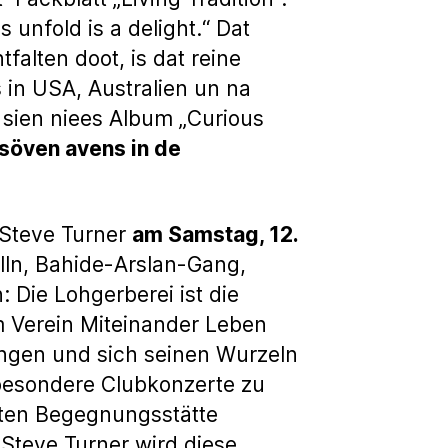
s unfold is a delight.“ Dat
alten doot, is dat reine
 in USA, Australien un na
e sien niees Album „Curious
 söven avens in de
, Steve Turner
am Samstag, 12.
ln, Bahide-Arslan-Gang,
 Die Lohgerberei ist die
em Verein Miteinander Leben
ängen und sich seinen Wurzeln
 besondere Clubkonzerte zu
zten Begegnungsstätte
 Steve Turner wird diese