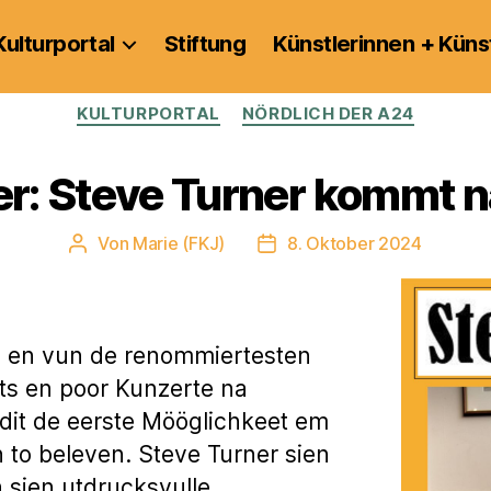
Kulturportal
Stiftung
Künstlerinnen + Küns
Kategorien
KULTURPORTAL
NÖRDLICH DER A24
er: Steve Turner kommt n
Von
Marie (FKJ)
8. Oktober 2024
Beitragsautor
Veröffentlichungsdatum
 en vun de renommiertesten
ots en poor Kunzerte na
 dit de eerste Mööglichkeet em
 to beleven. Steve Turner sien
h sien utdrucksvulle