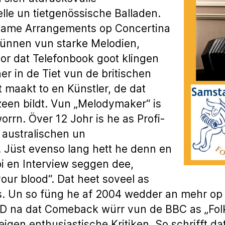
elle un tietgenössische Balladen.
same Arrangements op Concertina
Frünnen vun starke Melodien,
r dat Telefonbook goot klingen
er in de Tiet vun de britischen
ut maakt to en Künstler, de dat
zeen bildt. Vun „Melodymaker“ is
orrn. Över 12 Johr is he as Profi-
 australischen un
. Jüst evenso lang hett he denn en
bi en Interview seggen dee,
our blood“. Dat heet soveel as
os. Un so füng he af 2004 wedder an mehr op t
o-CD na dat Comeback würr vun de BBC as „Fo
gen enthusiastische Kritiken. So schrifft dat