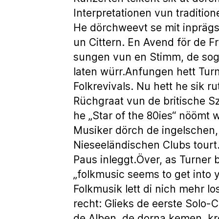
Interpretationen vun tradition
He dörchweevt se mit inpräg
un Cittern. En Avend för de 
sungen vun en Stimm, de sogo
laten würr.Anfungen hett Turn
Folkrevivals. Nu hett he sik r
Rüchgraat vun de britische S
he „Star of the 80ies“ nöömt w
Musiker dörch de ingelschen,
Nieseeländischen Clubs tourt
Paus inleggt.Över, as Turner 
„folkmusic seems to get into y
Folkmusik lett di nich mehr l
recht: Glieks de eerste Sol
de Alben, de dorna kemen, krei