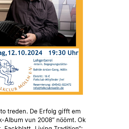
o treden. De Erfolg gifft em
lk-Album vun 2008“ nöömt. Ok
 Fackblatt „Living Tradition“: