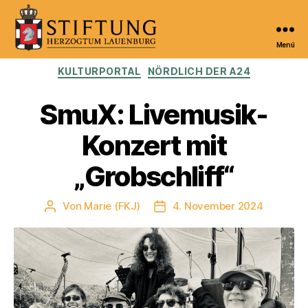
Menü
Kulturportal
Kategorien
KULTURPORTAL
NÖRDLICH DER A24
der
Stiftung
Herzogtum
SmuX: Livemusik-
Lauenburg
Konzert mit
„Grobschliff“
Von
Marie (FKJ)
4. November 2024
Beitragsautor
Veröffentlichungsdatum