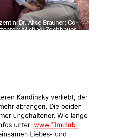
entin :Dr. Alice Brauner; Co-
zenten: Michael Zechbauer,
nder von Glenck, Stefan O.
ich, Annegret Weitkämper-
Regie: Marcus O. Rosenmüller,
Kamera: Namche Okon
teren Kandinsky verliebt, der
 mehr abfangen. Die beiden
mer ungehaltener. Wie lange
Infos unter
www.filmclub-
meinsamen Liebes- und