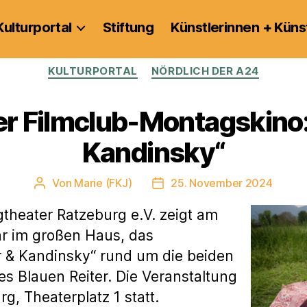
Kulturportal
Stiftung
Künstlerinnen + Küns
Kategorien
KULTURPORTAL
NÖRDLICH DER A24
er Filmclub-Montagskino:
Kandinsky“
Von
Marie (FKJ)
25. November 2024
Beitragsautor
Veröffentlichungsdatum
theater Ratzeburg e.V. zeigt am
r im großen Haus, das
 & Kandinsky“ rund um die beiden
s Blauen Reiter. Die Veranstaltung
g, Theaterplatz 1 statt.