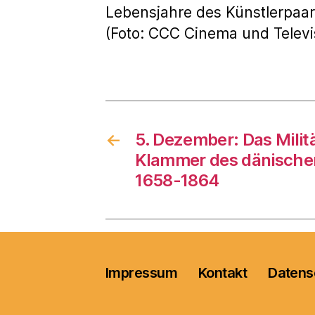
Lebensjahre des Künstlerpaar
(Foto: CCC Cinema und Televi
←
5. Dezember: Das Militä
Klammer des dänische
1658-1864
Impressum
Kontakt
Datens