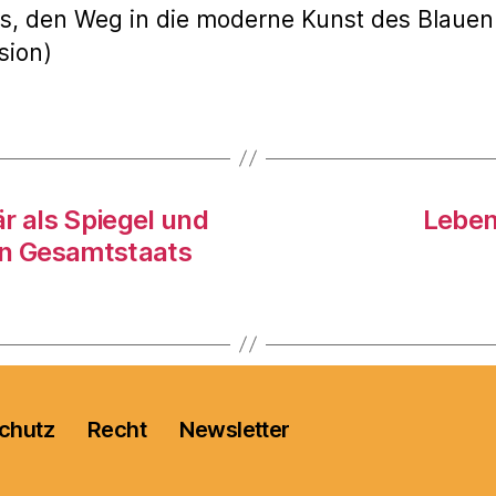
s, den Weg in die moderne Kunst des Blauen R
sion)
r als Spiegel und
Leben
n Gesamtstaats
chutz
Recht
Newsletter