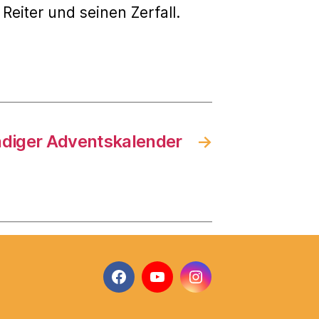
eiter und seinen Zerfall.
diger Adventskalender
→
Facebook
YouTube
Instagram