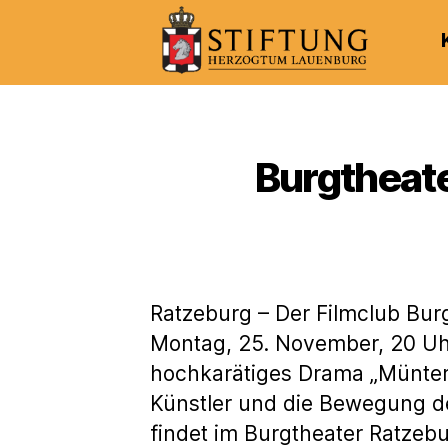
Kulturportal
der
Stiftung
Herzogtum
Burgtheat
Lauenburg
Ratzeburg – Der Filmclub Burg
Montag, 25. November, 20 Uh
hochkarätiges Drama „Münter
Künstler und die Bewegung de
findet im Burgtheater Ratzebur