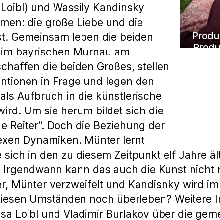
 Loibl) und Wassily Kandinsky
en: die große Liebe und die
Produz
st. Gemeinsam leben die beiden
Produ
 im bayrischen Murnau am
Alexa
schaffen die beiden Großes, stellen
Mahl
entionen in Frage und legen den
Krug; 
als Aufbruch in die künstlerische
rd. Um sie herum bildet sich die
e Reiter“. Doch die Beziehung der
exen Dynamiken. Münter lernt
 sich in den zu diesem Zeitpunkt elf Jahre äl
t. Irgendwann kann das auch die Kunst nicht
, Münter verzweifelt und Kandisnky wird im
diesen Umständen noch überleben? Weitere 
ssa Loibl und Vladimir Burlakov über die ge