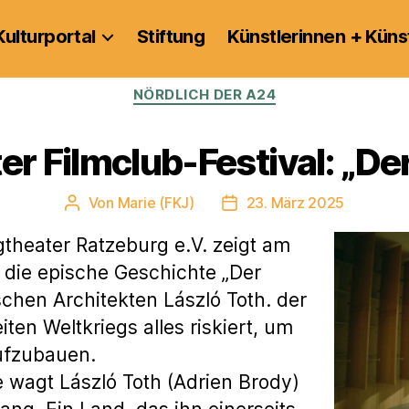
Kulturportal
Stiftung
Künstlerinnen + Küns
Kategorien
NÖRDLICH DER A24
r Filmclub-Festival: „Der
Von
Marie (FKJ)
23. März 2025
Beitragsautor
Veröffentlichungsdatum
theater Ratzeburg e.V. zeigt am
 die epische Geschichte „Der
schen Architekten László Toth. der
en Weltkriegs alles riskiert, um
ufzubauen.
 wagt László Toth (Adrien Brody)