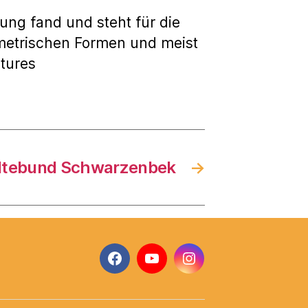
tung fand und steht für die
metrischen Formen und meist
ctures
ädtebund Schwarzenbek
→
Facebook
YouTube
Instagram