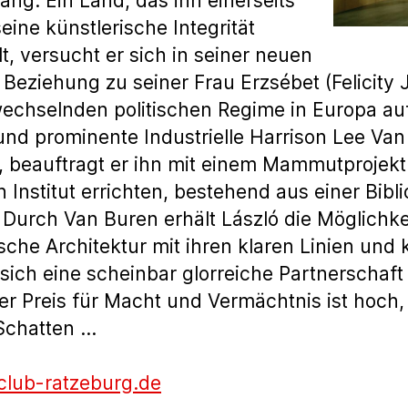
ng. Ein Land, das ihn einerseits
eine künstlerische Integrität
lt, versucht er sich in seiner neuen
Beziehung zu seiner Frau Erzsébet (Felicity
echselnden politischen Regime in Europa auf 
nd prominente Industrielle Harrison Lee Van
, beauftragt er ihn mit einem Mammutprojekt:
n Institut errichten, bestehend aus einer Bibl
. Durch Van Buren erhält László die Möglichk
sche Architektur mit ihren klaren Linien und
ich eine scheinbar glorreiche Partnerschaft 
r Preis für Macht und Vermächtnis ist hoch
Schatten …
club-ratzeburg.de