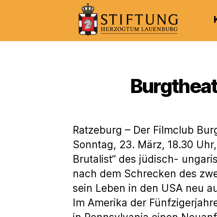
Kulturportal
der
Stiftung
Herzogtum
Burgtheate
Lauenburg
Ratzeburg – Der Filmclub Burg
Sonntag, 23. März, 18.30 Uhr,
Brutalist“ des jüdisch- ungari
nach dem Schrecken des zweit
sein Leben in den USA neu a
Im Amerika der Fünfzigerjahre