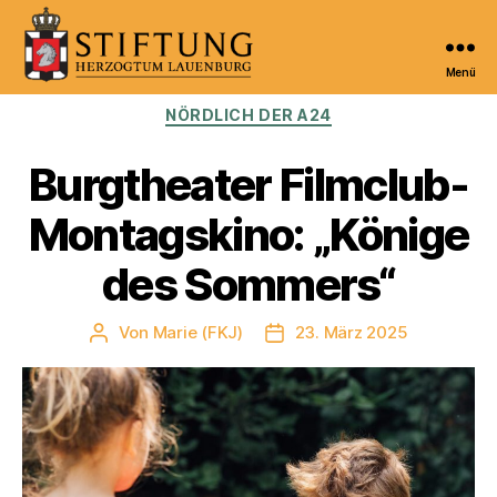
Menü
Kulturportal
Kategorien
NÖRDLICH DER A24
der
Stiftung
Herzogtum
Burgtheater Filmclub-
Lauenburg
Montagskino: „Könige
des Sommers“
Von
Marie (FKJ)
23. März 2025
Beitragsautor
Veröffentlichungsdatum