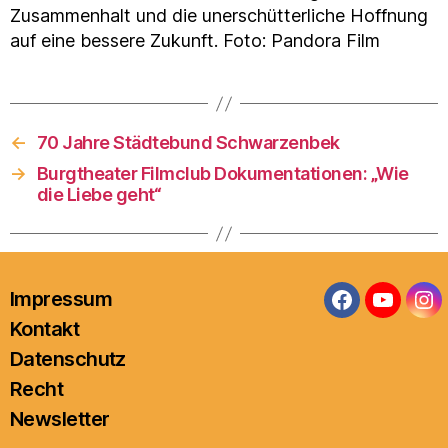
Zusammenhalt und die unerschütterliche Hoffnung
auf eine bessere Zukunft. Foto: Pandora Film
←
70 Jahre Städtebund Schwarzenbek
→
Burgtheater Filmclub Dokumentationen: „Wie
die Liebe geht“
Impressum
Facebook
YouTub
In
Kontakt
Datenschutz
Recht
Newsletter