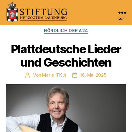
Menü
Kulturportal
Kategorien
NÖRDLICH DER A24
der
Stiftung
Herzogtum
Plattdeutsche Lieder
Lauenburg
und Geschichten
Von
Marie (FKJ)
16. Mai 2025
Beitragsautor
Veröffentlichungsdatum