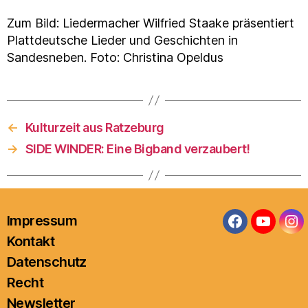
Zum Bild: Liedermacher Wilfried Staake präsentiert
Plattdeutsche Lieder und Geschichten in
Sandesneben. Foto: Christina Opeldus
←
Kulturzeit aus Ratzeburg
→
SIDE WINDER: Eine Bigband verzaubert!
Impressum
Facebook
YouTub
In
Kontakt
Datenschutz
Recht
Newsletter