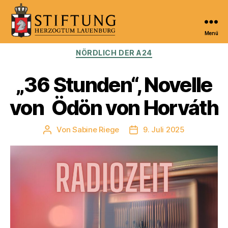
Menü
Kulturportal
Kategorien
NÖRDLICH DER A24
der
Stiftung
Herzogtum
„36 Stunden“, Novelle
Lauenburg
von Ödön von Horváth
Von
Sabine Riege
9. Juli 2025
Beitragsautor
Veröffentlichungsdatum