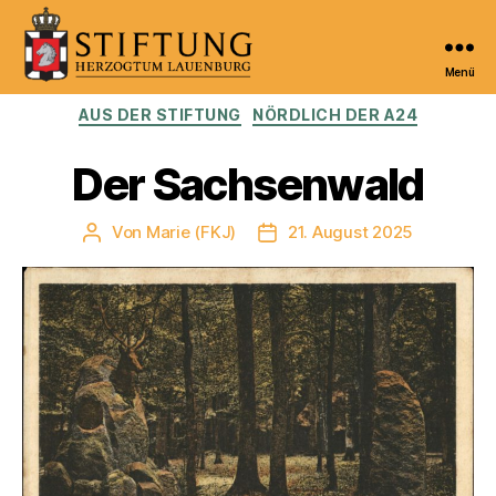
Menü
Kulturportal
Kategorien
AUS DER STIFTUNG
NÖRDLICH DER A24
der
Stiftung
Herzogtum
Der Sachsenwald
Lauenburg
Von
Marie (FKJ)
21. August 2025
Beitragsautor
Veröffentlichungsdatum