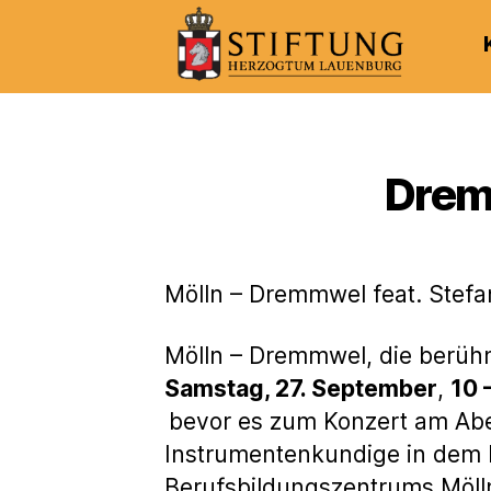
Kulturportal
der
Stiftung
Herzogtum
Drem
Lauenburg
Mölln – Dremmwel feat. Stefa
Mölln – Dremmwel, die berüh
Samstag, 27. September
,
10 
bevor es zum Konzert am Ab
Instrumentenkundige in dem 
Berufsbildungszentrums Mölln