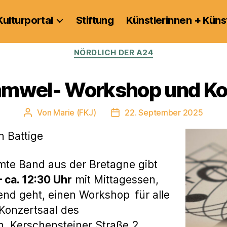
Kulturportal
Stiftung
Künstlerinnen + Küns
Kategorien
NÖRDLICH DER A24
mwel- Workshop und Ko
Von
Marie (FKJ)
22. September 2025
Beitragsautor
Veröffentlichungsdatum
n Battige
mte Band aus der Bretagne gibt
– ca. 12:30 Uhr
mit Mittagessen,
end geht, einen Workshop
für alle
Konzertsaal des
, Kerschensteiner Straße 2,