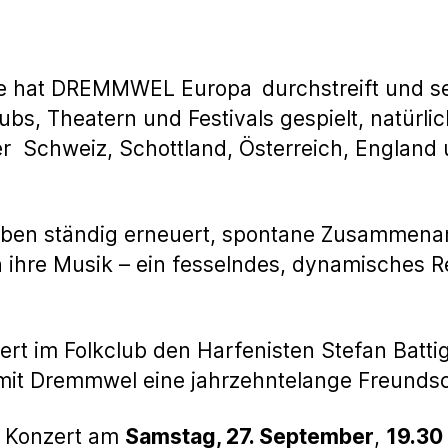
hre hat DREMMWEL Europa
durchstreift und s
s, Theatern und Festivals gespielt, natürlic
der Schweiz, Schottland, Österreich, Englan
ben ständig erneuert, spontane Zusammenarb
ihre Musik – ein fesselndes, dynamisches Re
rt im Folkclub den Harfenisten Stefan Battig
t mit Dremmwel eine jahrzehntelange Freundsc
 Konzert am
Samstag, 27. September
,
19.30