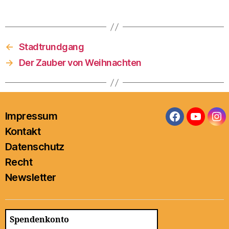
←
Stadtrundgang
→
Der Zauber von Weihnachten
Impressum
Facebook
YouTub
In
Kontakt
Datenschutz
Recht
Newsletter
Spendenkonto